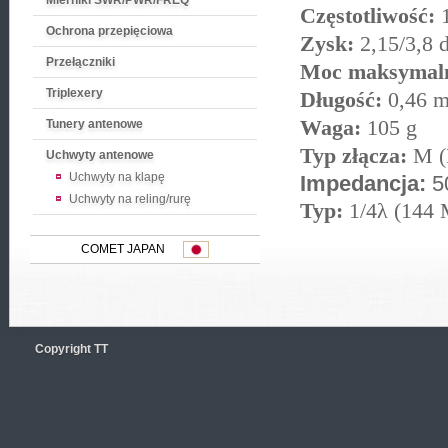
Mierniki SWR/PWR/FREQ
Częstotliwość:
1
Ochrona przepięciowa
Zysk:
2,15/3,8 
Przełączniki
Moc maksymal
Triplexery
Długość:
0,46 
Waga:
105 g
Tunery antenowe
Typ złącza:
M (
Uchwyty antenowe
Uchwyty na klapę
Impedancja:
5
Uchwyty na reling/rurę
Typ:
1/4λ (144 
COMET JAPAN
Copyright TT