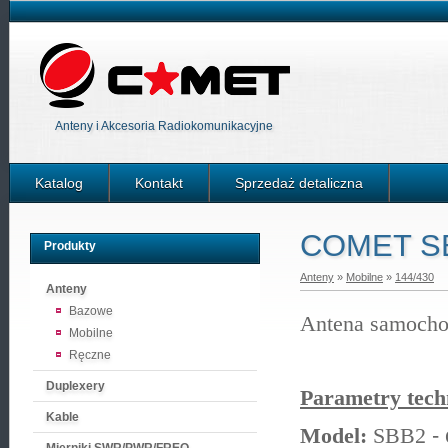
Anteny i Akcesoria Radiokomunikacyjne
Katalog
Kontakt
Sprzedaż detaliczna
COMET S
Produkty
Anteny
»
Mobilne
»
144/430
Anteny
Bazowe
Antena samocho
Mobilne
Ręczne
Duplexery
Parametry tech
Kable
-
Model:
SBB2